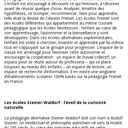
L’enfant est encouragé à découvrir ce qui l’entoure, à tâtonner
avant de réussir quelque chose. Analyser, émettre des
hypothèses, se tromper, recommencer, faire pour apprendre,
telle était la devise de Célestin Freinet. Les écoles Freinet sont
des écoles différentes qui appartiennent au même courant
pédagogique que les écoles Montessori : l’enfant au cœur de
son apprentissage, l’autonomie et la bienveillance y sont
développées. Dans ces écoles alternatives expérimentales,
l’enfant est invité à chercher, inventer et apprendre par lui-même
tout en s’appuyant sur le groupe pour progresser. L’espace de la
classe est aménagé pour favoriser cette autonomie et
encourager la coopération : un espace de travail collectif, un
espace pour se réunir autour du professeur – qui se place
toujours au niveau des enfants – un espace de lecture, un
espace de recherche d’information. Il en existe une vingtaine
d’établissements scolaires 100% basés sur la pédagogie Freinet
en France.
Les écoles Steiner-Waldorf : l’éveil de la curiosité
naturelle
La pédagogie alternative Steiner-Waldorf doit son nom à Rudolf
Steiner, un intellectuel et philosophe autrichien né vers la moitié
e
du 19
siècle. Au cœur des principes éducatifs de cette