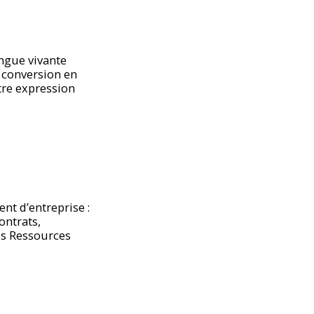
ngue vivante
a conversion en
tre expression
nt d’entreprise :
ontrats,
es Ressources