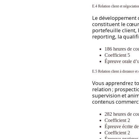
E.4 Relation client et négociatio
Le développement de 
constituent le cœu
portefeuille client
reporting, la qualif
186 heures de co
Coefficient 5
Épreuve orale d’
E.5 Relation client à distance et 
Vous apprendrez tou
relation ; prospect
supervision et anim
contenus commerc
282 heures de co
Coefficient 2
Épreuve écrite de
Coefficient 2
Épreuve pratique 