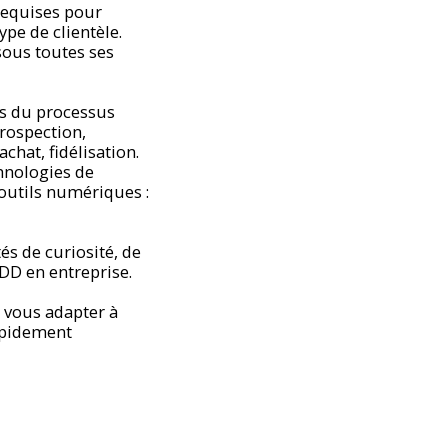
requises pour
ype de clientèle.
 sous toutes ses
es du processus
prospection,
achat, fidélisation.
chnologies de
 outils numériques :
s de curiosité, de
CDD en entreprise.
z vous adapter à
rapidement