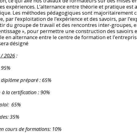
tion, ce qui axe nos travaux de formateurs sur des mises en
 ces expériences. L’alternance entre théorie et pratique est
que. Les méthodes pédagogiques sont majoritairement c
re, par l’exploitation de l’expérience et des savoirs, par l’ex
tir du groupe de travail et des rencontres inter-groupes, e
rentissage », pour permettre une construction des savoirs et
e en alternance entre le centre de formation et l’entrepris
sera désigné
5 / 2026
:
: 95%
 diplôme préparé :
65%
à la certification
:
90%
ploi
:
65%
udes: 35%
en cours de formations: 10%