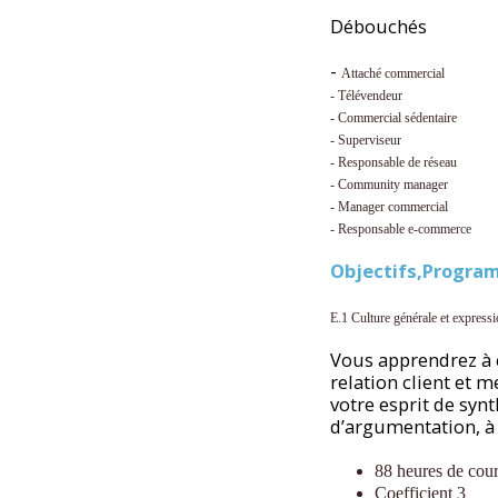
Débouchés
-
Attaché commercial
- Télévendeur
- Commercial sédentaire
- Superviseur
- Responsable de réseau
- Community manager
- Manager commercial
-
Responsable e-commerce
Objectifs,Program
E.1 Culture générale et express
Vous apprendrez à c
relation client et 
votre esprit de syn
d’argumentation, à
88 heures de cou
Coefficient 3