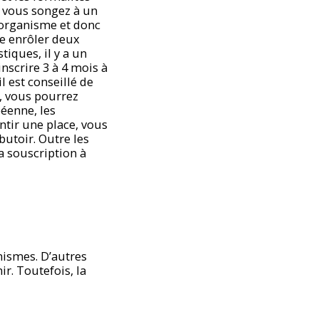
e vous songez à un
l’organisme et donc
ire enrôler deux
tiques, il y a un
inscrire 3 à 4 mois à
il est conseillé de
t, vous pourrez
péenne, les
tir une place, vous
butoir. Outre les
a souscription à
nismes. D’autres
r. Toutefois, la