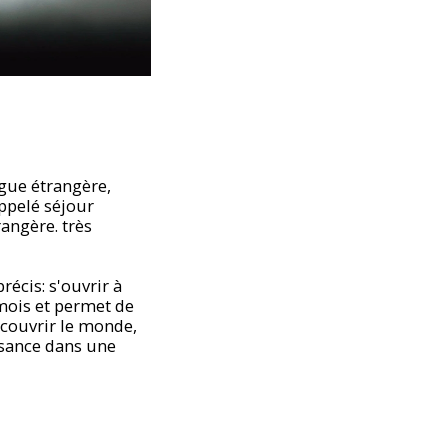
gue étrangère,
ppelé séjour
angère. très
récis: s'ouvrir à
mois et permet de
écouvrir le monde,
ssance dans une