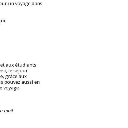
pour un voyage dans
que
met aux étudiants
si, le séjour
e, grâce aux
ous pouvez aussi en
re voyage.
un mail