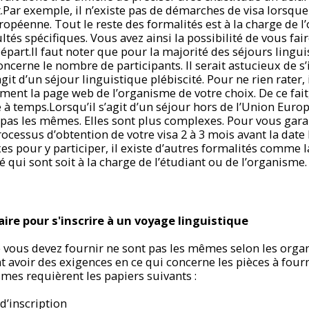
.Par exemple, il n’existe pas de démarches de visa lorsqu
opéenne. Tout le reste des formalités est à la charge de 
icultés spécifiques. Vous avez ainsi la possibilité de vous fa
part.Il faut noter que pour la majorité des séjours linguis
ncerne le nombre de participants. Il serait astucieux de s’
agit d’un séjour linguistique plébiscité. Pour ne rien rater, 
ment la page web de l’organisme de votre choix. De ce fai
e à temps.Lorsqu’il s’agit d’un séjour hors de l’Union Euro
pas les mêmes. Elles sont plus complexes. Pour vous garan
ocessus d’obtention de votre visa 2 à 3 mois avant la date 
s pour y participer, il existe d’autres formalités comme l
 qui sont soit à la charge de l’étudiant ou de l’organisme.
re pour s'inscrire à un voyage linguistique
vous devez fournir ne sont pas les mêmes selon les orga
avoir des exigences en ce qui concerne les pièces à fourni
mes requièrent les papiers suivants :
d’inscription